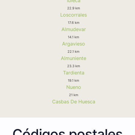
Ibieca
22.9 km
Loscorrales
17.6 km
Almudevar
14.1 km
Argavieso
22.1 km
Almuniente
23.3 km
Tardienta
19.1 km
Nueno
21 km
Casbas De Huesca
Códigos postales