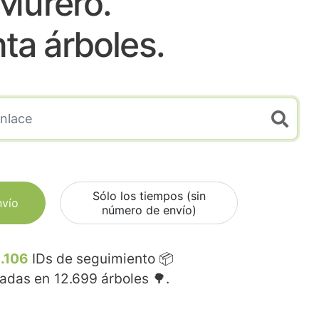
Murero.
nta árboles.
Sólo los tiempos (sin
nvío
número de envío)
.106
IDs de seguimiento 📦
madas en
12.699
árboles 🌳.