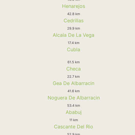
Henarejos
42.8 km
Cedrillas
29.9 km
Alcala De La Vega
17.4 km
Cubla
61.5 km
Checa
22.7 km
Gea De Albarracin
41.6 km
Noguera De Albarracin
53.4 km
Ababuj
11 km
Cascante Del Rio
52.9 km