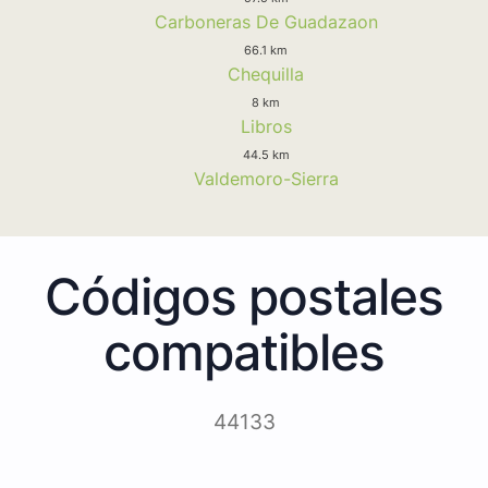
Carboneras De Guadazaon
66.1 km
Chequilla
8 km
Libros
44.5 km
Valdemoro-Sierra
Códigos postales
compatibles
44133