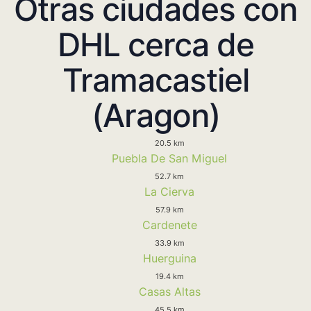
Otras ciudades con
DHL cerca de
Tramacastiel
(Aragon)
20.5 km
Puebla De San Miguel
52.7 km
La Cierva
57.9 km
Cardenete
33.9 km
Huerguina
19.4 km
Casas Altas
45.5 km