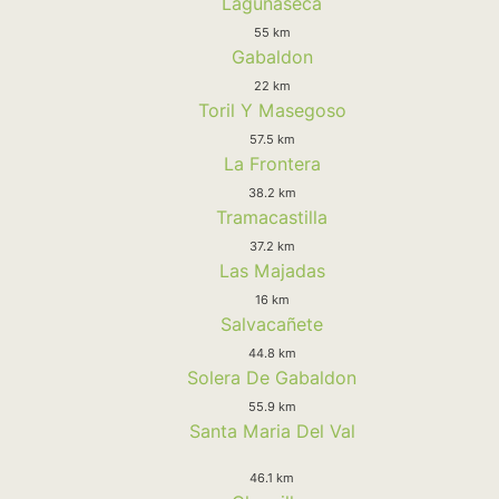
Lagunaseca
55 km
Gabaldon
22 km
Toril Y Masegoso
57.5 km
La Frontera
38.2 km
Tramacastilla
37.2 km
Las Majadas
16 km
Salvacañete
44.8 km
Solera De Gabaldon
55.9 km
Santa Maria Del Val
46.1 km