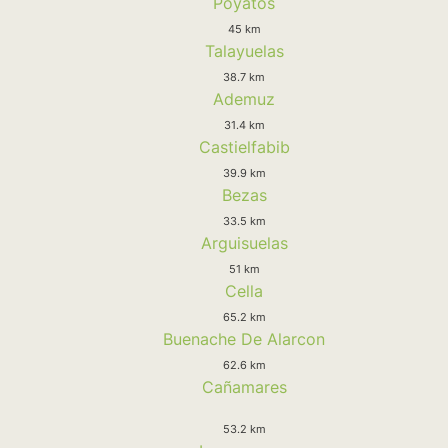
Poyatos
45 km
Talayuelas
38.7 km
Ademuz
31.4 km
Castielfabib
39.9 km
Bezas
33.5 km
Arguisuelas
51 km
Cella
65.2 km
Buenache De Alarcon
62.6 km
Cañamares
53.2 km