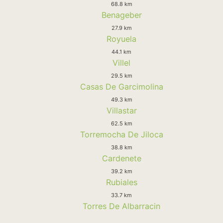
68.8 km
Benageber
27.9 km
Royuela
44.1 km
Villel
29.5 km
Casas De Garcimolina
49.3 km
Villastar
62.5 km
Torremocha De Jiloca
38.8 km
Cardenete
39.2 km
Rubiales
33.7 km
Torres De Albarracin