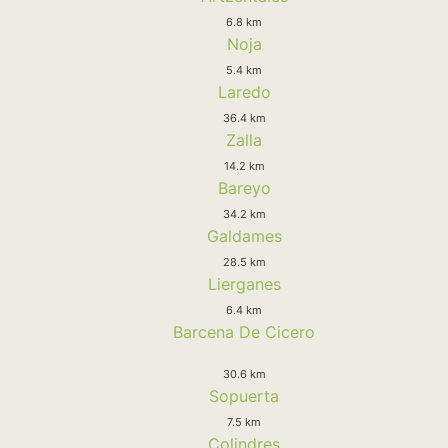
6.8 km
Noja
5.4 km
Laredo
36.4 km
Zalla
14.2 km
Bareyo
34.2 km
Galdames
28.5 km
Lierganes
6.4 km
Barcena De Cicero
30.6 km
Sopuerta
7.5 km
Colindres