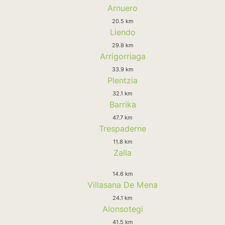
Arnuero
20.5 km
Liendo
29.8 km
Arrigorriaga
33.9 km
Plentzia
32.1 km
Barrika
47.7 km
Trespaderne
11.8 km
Zalla
14.6 km
Villasana De Mena
24.1 km
Alonsotegi
41.5 km