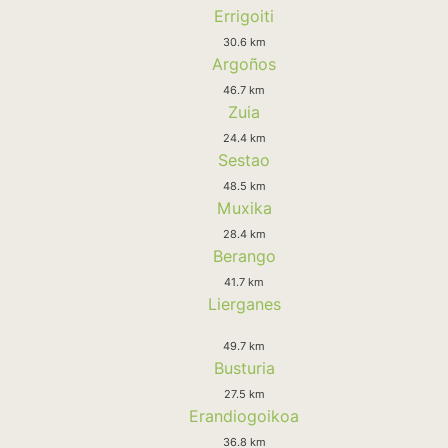
Errigoiti
30.6 km
Argoños
46.7 km
Zuia
24.4 km
Sestao
48.5 km
Muxika
28.4 km
Berango
41.7 km
Lierganes
49.7 km
Busturia
27.5 km
Erandiogoikoa
36.8 km