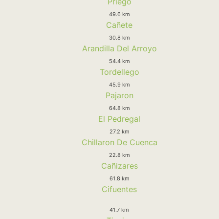
Priego
49.6 km
Cañete
30.8 km
Arandilla Del Arroyo
54.4 km
Tordellego
45.9 km
Pajaron
64.8 km
El Pedregal
27.2 km
Chillaron De Cuenca
22.8 km
Cañizares
61.8 km
Cifuentes
41.7 km