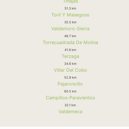
Tinajas
51.3 km
Toril Y Masegoso
35.5 km
Valdemoro-Sierra
48.7 km
Torrecuadrada De Molina
41.9 km
Terzaga
34.6 km
Villar Del Cobo
52.9 km
Pajaroncillo
60.5 km
Campillos-Paravientos
32.1 km
Valdemeca