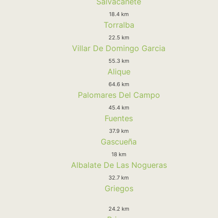
Salvacañete
18.4 km
Torralba
22.5 km
Villar De Domingo Garcia
55.3 km
Alique
64.6 km
Palomares Del Campo
45.4 km
Fuentes
37.9 km
Gascueña
18 km
Albalate De Las Nogueras
32.7 km
Griegos
24.2 km