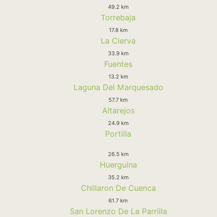
49.2 km
Torrebaja
17.8 km
La Cierva
33.9 km
Fuentes
13.2 km
Laguna Del Marquesado
57.7 km
Altarejos
24.9 km
Portilla
26.5 km
Huerguina
35.2 km
Chillaron De Cuenca
61.7 km
San Lorenzo De La Parrilla