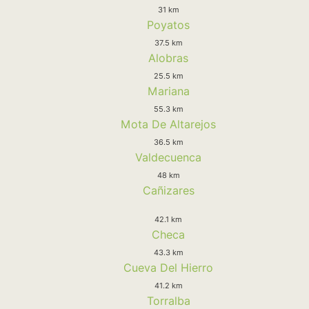
31 km
Poyatos
37.5 km
Alobras
25.5 km
Mariana
55.3 km
Mota De Altarejos
36.5 km
Valdecuenca
48 km
Cañizares
42.1 km
Checa
43.3 km
Cueva Del Hierro
41.2 km
Torralba