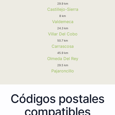
29.9 km
Castillejo-Sierra
8 km
Valdemeca
24.3 km
Villar Del Cobo
50.7 km
Carrascosa
45.9 km
Olmeda Del Rey
29.5 km
Pajaroncillo
Códigos postales
compatibles