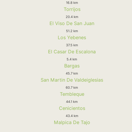
16.8 km
Torrijos
20.4 km
El Viso De San Juan
51.2 km
Los Yebenes
37.5 km
El Casar De Escalona
5.4 km
Bargas
45.7 km
San Martin De Valdeiglesias
60.7 km
Tembleque
44.1 km
Cenicientos
43.4 km
Malpica De Tajo