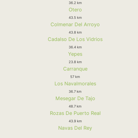
36.2 km
Otero
43.5 km
Colmenar Del Arroyo
43.8 km
Cadalso De Los Vidrios
36.4 km
Yepes
23.8 km
Carranque
57 km
Los Navalmorales
36.7 km
Mesegar De Tajo
48.7 km
Rozas De Puerto Real
43.9 km
Navas Del Rey