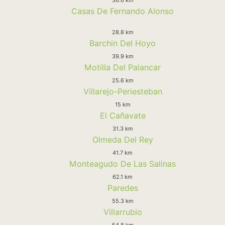
Casas De Fernando Alonso
28.8 km
Barchin Del Hoyo
39.9 km
Motilla Del Palancar
25.6 km
Villarejo-Periesteban
15 km
El Cañavate
31.3 km
Olmeda Del Rey
41.7 km
Monteagudo De Las Salinas
62.1 km
Paredes
55.3 km
Villarrubio
54.8 km