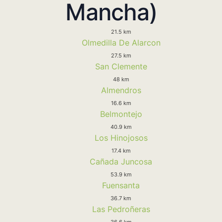
Mancha)
21.5 km
Olmedilla De Alarcon
27.5 km
San Clemente
48 km
Almendros
16.6 km
Belmontejo
40.9 km
Los Hinojosos
17.4 km
Cañada Juncosa
53.9 km
Fuensanta
36.7 km
Las Pedroñeras
36.6 km