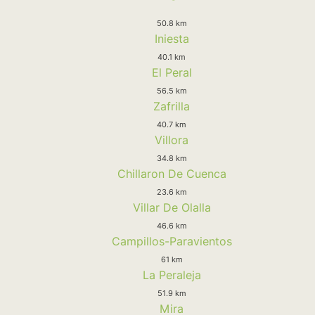
50.8 km
Iniesta
40.1 km
El Peral
56.5 km
Zafrilla
40.7 km
Villora
34.8 km
Chillaron De Cuenca
23.6 km
Villar De Olalla
46.6 km
Campillos-Paravientos
61 km
La Peraleja
51.9 km
Mira