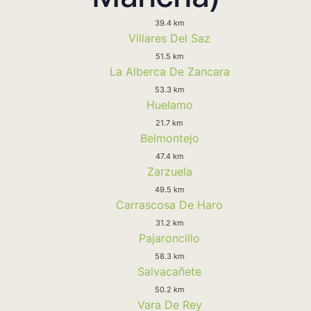
39.4 km
Villares Del Saz
51.5 km
La Alberca De Zancara
53.3 km
Huelamo
21.7 km
Belmontejo
47.4 km
Zarzuela
49.5 km
Carrascosa De Haro
31.2 km
Pajaroncillo
58.3 km
Salvacañete
50.2 km
Vara De Rey