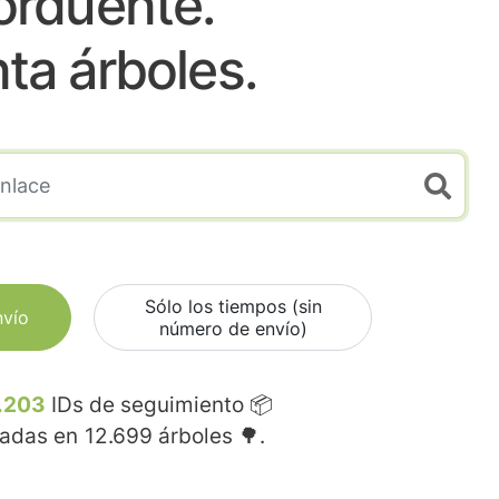
orduente.
nta árboles.
Sólo los tiempos (sin
nvío
número de envío)
.203
IDs de seguimiento 📦
madas en
12.699
árboles 🌳.