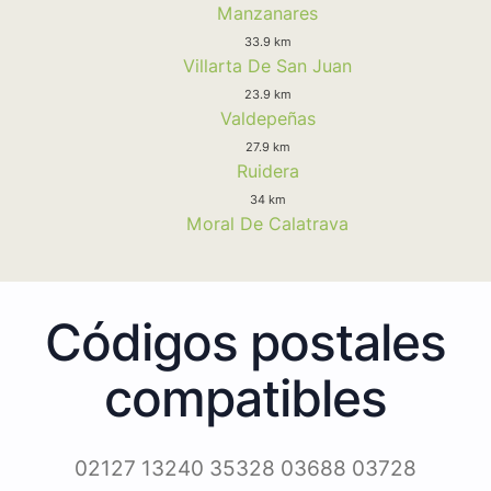
Manzanares
33.9 km
Villarta De San Juan
23.9 km
Valdepeñas
27.9 km
Ruidera
34 km
Moral De Calatrava
Códigos postales
compatibles
02127 13240 35328 03688 03728