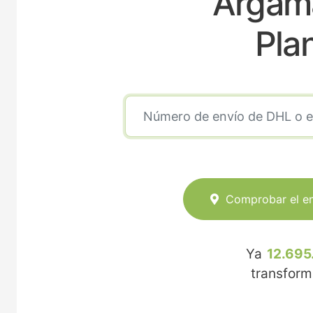
Argama
Pla
Comprobar el e
Ya
12.695
transfor