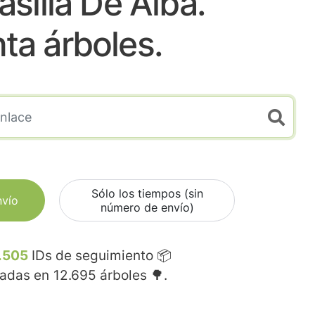
silla De Alba.
nta árboles.
Sólo los tiempos (sin
nvío
número de envío)
.505
IDs de seguimiento 📦
madas en
12.695
árboles 🌳.