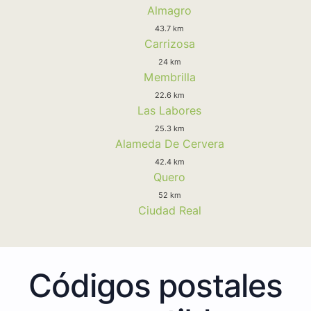
Almagro
43.7 km
Carrizosa
24 km
Membrilla
22.6 km
Las Labores
25.3 km
Alameda De Cervera
42.4 km
Quero
52 km
Ciudad Real
Códigos postales