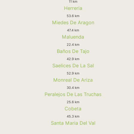
11 km
Herreria
53.6 km
Miedes De Aragon
47.4 km
Maluenda
22.4 km
Baños De Tajo
42.9 km
Saelices De La Sal
52.9 km
Monreal De Ariza
30.4 km
Peralejos De Las Truchas
25.6 km
Cobeta
45.3 km
Santa Maria Del Val