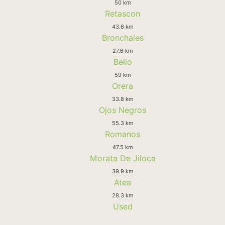
50 km
Retascon
43.6 km
Bronchales
27.6 km
Bello
59 km
Orera
33.8 km
Ojos Negros
55.3 km
Romanos
47.5 km
Morata De Jiloca
39.9 km
Atea
28.3 km
Used