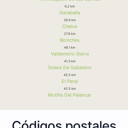
9.2 km
Garaballa
39.6 km
Chelva
27.8 km
Boniches
48.1 km
Valdemoro-Sierra
41.3 km
Solera De Gabaldon
45.5 km
El Peral
42.5 km
Motilla Del Palancar
Códigos postales