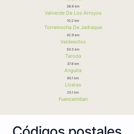
38.6 km
Valverde De Los Arroyos
10.2 km
Torremocha De Jadraque
42.9 km
Valdesotos
50.5 km
Taroda
37.8 km
Anguita
60.1 km
Liceras
25.1 km
Fuencemillan
Códigos postales