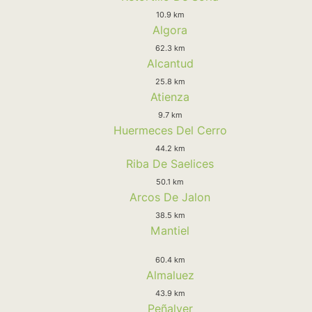
10.9 km
Algora
62.3 km
Alcantud
25.8 km
Atienza
9.7 km
Huermeces Del Cerro
44.2 km
Riba De Saelices
50.1 km
Arcos De Jalon
38.5 km
Mantiel
60.4 km
Almaluez
43.9 km
Peñalver