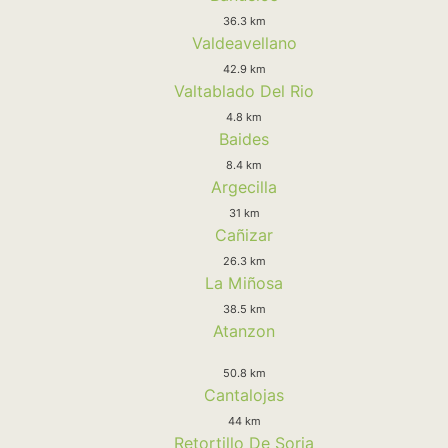
36.3 km
Valdeavellano
42.9 km
Valtablado Del Rio
4.8 km
Baides
8.4 km
Argecilla
31 km
Cañizar
26.3 km
La Miñosa
38.5 km
Atanzon
50.8 km
Cantalojas
44 km
Retortillo De Soria