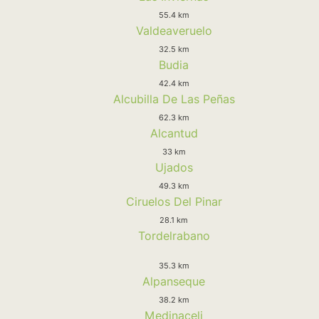
55.4 km
Valdeaveruelo
32.5 km
Budia
42.4 km
Alcubilla De Las Peñas
62.3 km
Alcantud
33 km
Ujados
49.3 km
Ciruelos Del Pinar
28.1 km
Tordelrabano
35.3 km
Alpanseque
38.2 km
Medinaceli