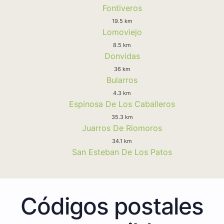
Fontiveros
19.5 km
Lomoviejo
8.5 km
Donvidas
36 km
Bularros
4.3 km
Espinosa De Los Caballeros
35.3 km
Juarros De Riomoros
34.1 km
San Esteban De Los Patos
Códigos postales