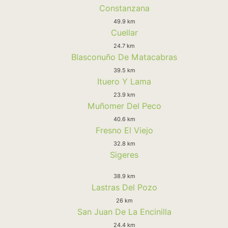
Constanzana
49.9 km
Cuellar
24.7 km
Blasconuño De Matacabras
39.5 km
Ituero Y Lama
23.9 km
Muñomer Del Peco
40.6 km
Fresno El Viejo
32.8 km
Sigeres
38.9 km
Lastras Del Pozo
26 km
San Juan De La Encinilla
24.4 km