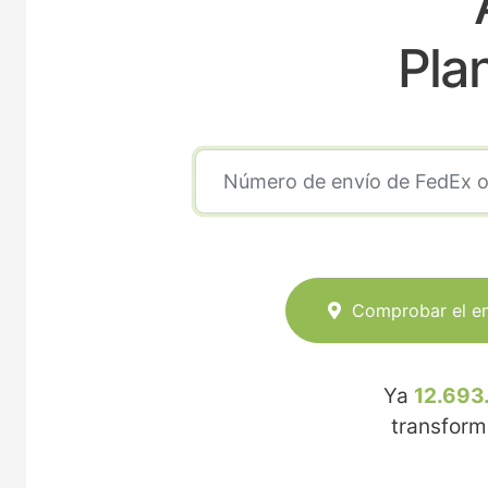
Pla
Comprobar el e
Ya
12.693
transfor