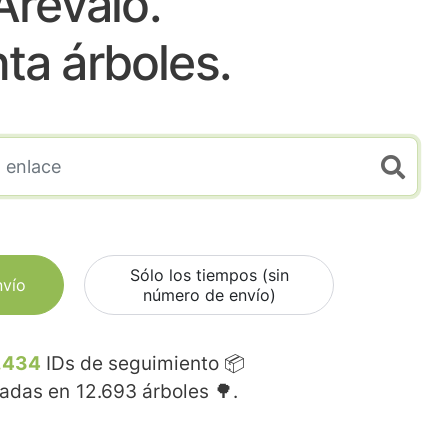
Arevalo.
nta árboles.
Sólo los tiempos (sin
nvío
número de envío)
.434
IDs de seguimiento 📦
madas en
12.693
árboles 🌳.