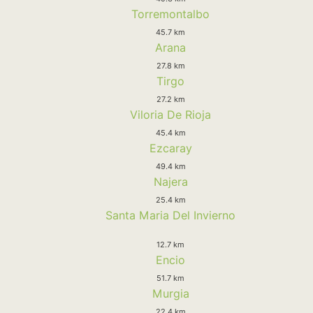
Torremontalbo
45.7 km
Arana
27.8 km
Tirgo
27.2 km
Viloria De Rioja
45.4 km
Ezcaray
49.4 km
Najera
25.4 km
Santa Maria Del Invierno
12.7 km
Encio
51.7 km
Murgia
22.4 km