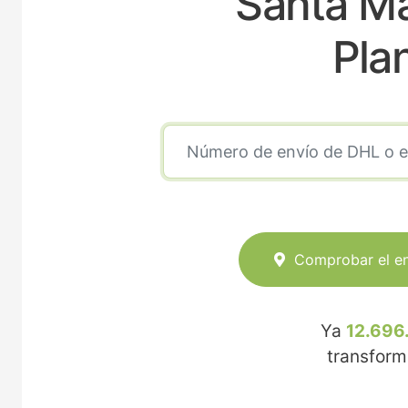
Santa Ma
Pla
Comprobar el e
Ya
12.696
transfor