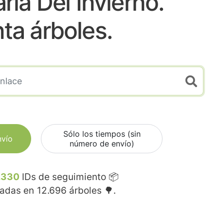
ria Del Invierno.
nta árboles.
Sólo los tiempos (sin
nvío
número de envío)
.330
IDs de seguimiento 📦
madas en
12.696
árboles 🌳.