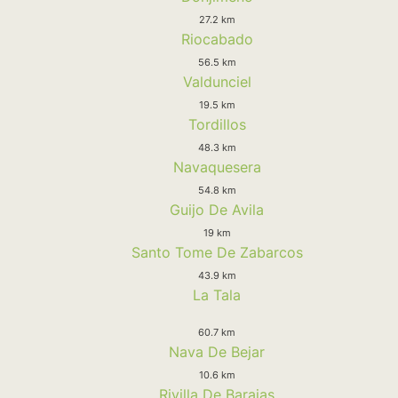
27.2 km
Riocabado
56.5 km
Valdunciel
19.5 km
Tordillos
48.3 km
Navaquesera
54.8 km
Guijo De Avila
19 km
Santo Tome De Zabarcos
43.9 km
La Tala
60.7 km
Nava De Bejar
10.6 km
Rivilla De Barajas