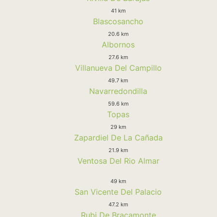
41 km
Blascosancho
20.6 km
Albornos
27.6 km
Villanueva Del Campillo
49.7 km
Navarredondilla
59.6 km
Topas
29 km
Zapardiel De La Cañada
21.9 km
Ventosa Del Rio Almar
49 km
San Vicente Del Palacio
47.2 km
Rubi De Bracamonte