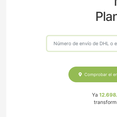
Pla
Comprobar el e
Ya
12.698
transfor