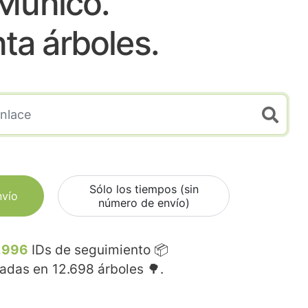
Muñico.
nta árboles.
Sólo los tiempos (sin
nvío
número de envío)
.996
IDs de seguimiento 📦
madas en
12.698
árboles 🌳.