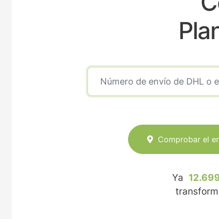
C
Pla
Comprobar el e
Ya
12.699
transfor