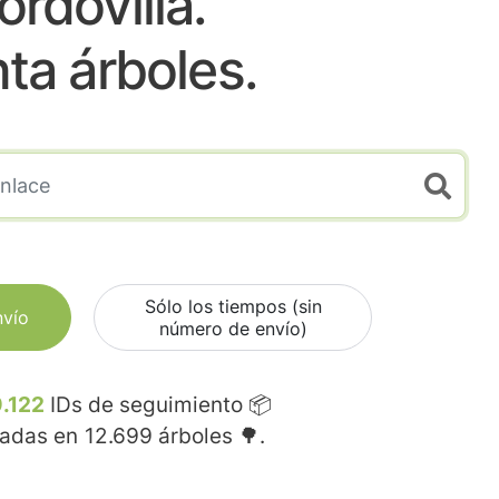
ordovilla.
nta árboles.
Sólo los tiempos (sin
nvío
número de envío)
.122
IDs de seguimiento 📦
madas en
12.699
árboles 🌳.