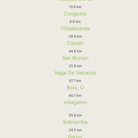
13.8 km
Congosto
6.6 km
Villadecanes
28.9 km
Candin
44.8 km
San Roman
25.8 km
Vega De Valcarce
47.7 km
Bolo, O
40.7 km
Villagaton
55.6 km
Sobrerriba
24.5 km
Barjas