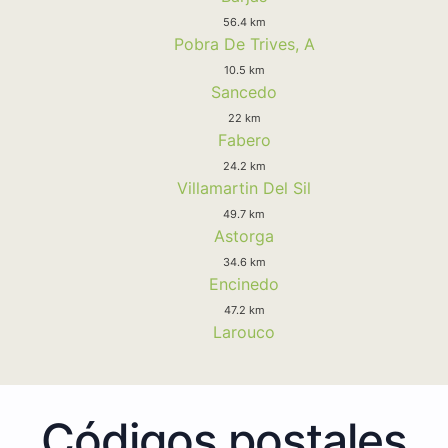
56.4 km
Pobra De Trives, A
10.5 km
Sancedo
22 km
Fabero
24.2 km
Villamartin Del Sil
49.7 km
Astorga
34.6 km
Encinedo
47.2 km
Larouco
Códigos postales