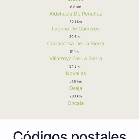
8.8 km
Aldehuela De Periañez
52.1 km
Laguna De Cameros
20.6 km
Carrascosa De La Sierra
51.1 km
Villarroya De La Sierra
54.3 km
Novallas
51.8 km
Oseja
26.1 km
Oncala
Códigos postales