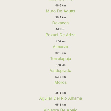
46.6 km
Muro De Aguas
36.2 km
Devanos
44.1 km
Pozuel De Ariza
27.4 km
Almarza
32.9 km
Torrelapaja
27.8 km
Valdeprado
53.5 km
Moros
35.3 km
Aguilar Del Rio Alhama
65.3 km
Viniegra De Abajo