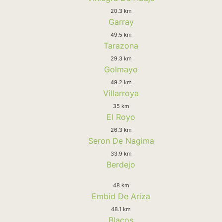
20.3 km
Garray
49.5 km
Tarazona
29.3 km
Golmayo
49.2 km
Villarroya
35 km
El Royo
26.3 km
Seron De Nagima
33.9 km
Berdejo
48 km
Embid De Ariza
48.1 km
Blacos