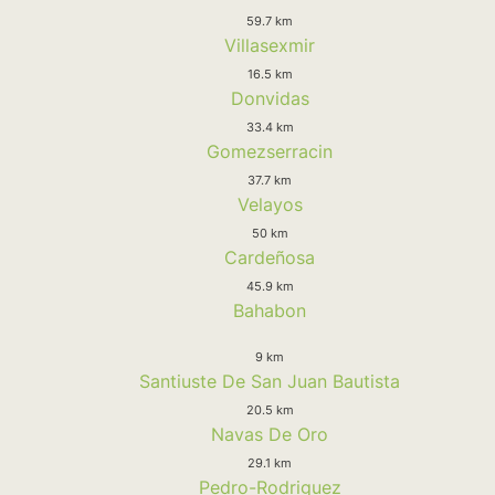
59.7 km
Villasexmir
16.5 km
Donvidas
33.4 km
Gomezserracin
37.7 km
Velayos
50 km
Cardeñosa
45.9 km
Bahabon
9 km
Santiuste De San Juan Bautista
20.5 km
Navas De Oro
29.1 km
Pedro-Rodriguez