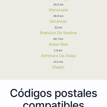
34.5 km
Marazuela
46.9 km
Simancas
32 km
Brahojos De Medina
40.7 km
Aldea Real
2.6 km
Almenara De Adaja
41.5 km
Maello
Códigos postales
compatibles