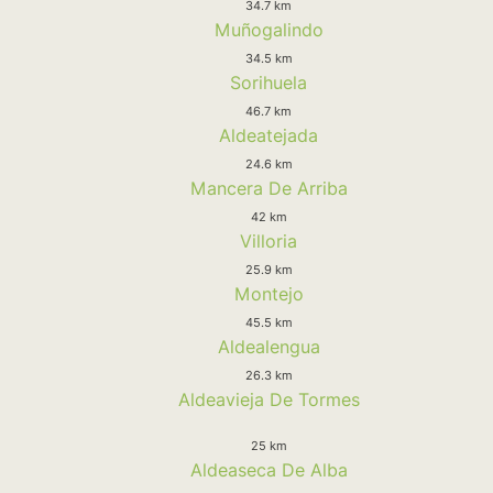
34.7 km
Muñogalindo
34.5 km
Sorihuela
46.7 km
Aldeatejada
24.6 km
Mancera De Arriba
42 km
Villoria
25.9 km
Montejo
45.5 km
Aldealengua
26.3 km
Aldeavieja De Tormes
25 km
Aldeaseca De Alba