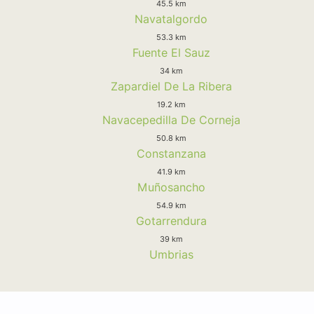
45.5 km
Navatalgordo
53.3 km
Fuente El Sauz
34 km
Zapardiel De La Ribera
19.2 km
Navacepedilla De Corneja
50.8 km
Constanzana
41.9 km
Muñosancho
54.9 km
Gotarrendura
39 km
Umbrias