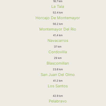
18.7 km
La Tala
52.4 km
Horcajo De Montemayor
56.2 km
Montemayor Del Rio
41.4 km
Navacarros
37 km
Cordovilla
29 km
Blascomillan
23.6 km
San Juan Del Olmo
41.2 km
Los Santos
42.9 km
Pelabravo