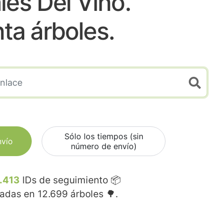
les Del Vino.
nta árboles.
Sólo los tiempos (sin
nvío
número de envío)
.413
IDs de seguimiento 📦
madas en
12.699
árboles 🌳.