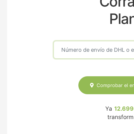
Corra
Pla
Comprobar el e
Ya
12.699
transfor