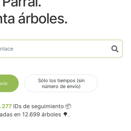
Parral.
nta árboles.
Sólo los tiempos (sin
nvío
número de envío)
.277
IDs de seguimiento 📦
madas en
12.699
árboles 🌳.