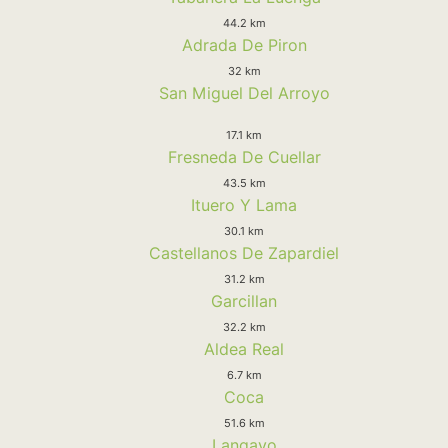
44.2 km
Adrada De Piron
32 km
San Miguel Del Arroyo
17.1 km
Fresneda De Cuellar
43.5 km
Ituero Y Lama
30.1 km
Castellanos De Zapardiel
31.2 km
Garcillan
32.2 km
Aldea Real
6.7 km
Coca
51.6 km
Langayo