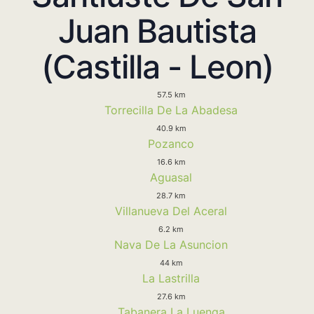
Juan Bautista
(Castilla - Leon)
57.5 km
Torrecilla De La Abadesa
40.9 km
Pozanco
16.6 km
Aguasal
28.7 km
Villanueva Del Aceral
6.2 km
Nava De La Asuncion
44 km
La Lastrilla
27.6 km
Tabanera La Luenga