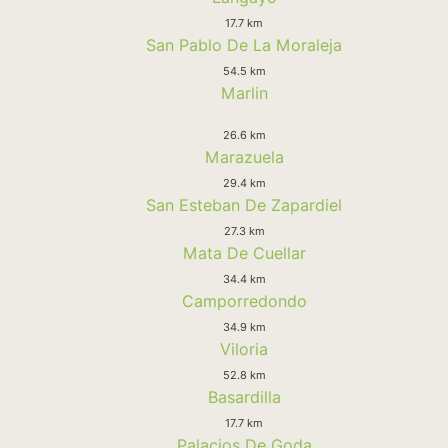
17.7 km
San Pablo De La Moraleja
54.5 km
Marlin
26.6 km
Marazuela
29.4 km
San Esteban De Zapardiel
27.3 km
Mata De Cuellar
34.4 km
Camporredondo
34.9 km
Viloria
52.8 km
Basardilla
17.7 km
Palacios De Goda