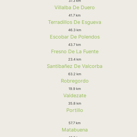
37.3 km
Villalba De Duero
41.7 km
Terradillos De Esgueva
46.3 km
Escobar De Polendos
43.7 km
Fresno De La Fuente
23.4 km
Santibañez De Valcorba
63.2 km
Robregordo
19.9 km
Valdezate
35.8 km
Portillo
57.7 km
Matabuena