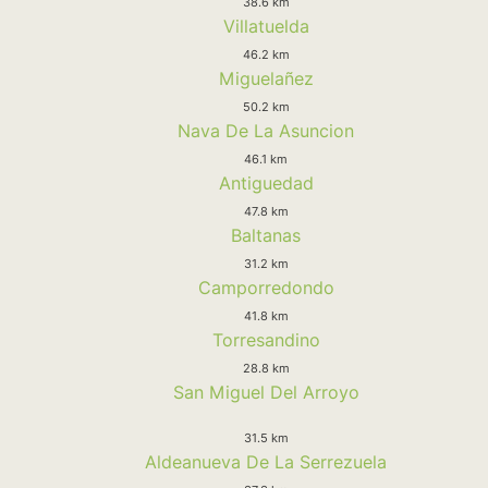
38.6 km
Villatuelda
46.2 km
Miguelañez
50.2 km
Nava De La Asuncion
46.1 km
Antiguedad
47.8 km
Baltanas
31.2 km
Camporredondo
41.8 km
Torresandino
28.8 km
San Miguel Del Arroyo
31.5 km
Aldeanueva De La Serrezuela