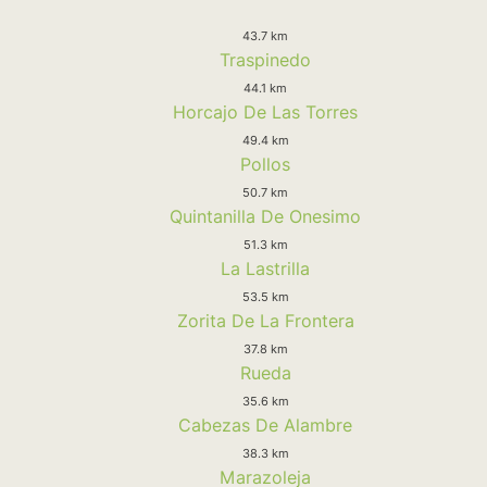
43.7 km
Traspinedo
44.1 km
Horcajo De Las Torres
49.4 km
Pollos
50.7 km
Quintanilla De Onesimo
51.3 km
La Lastrilla
53.5 km
Zorita De La Frontera
37.8 km
Rueda
35.6 km
Cabezas De Alambre
38.3 km
Marazoleja