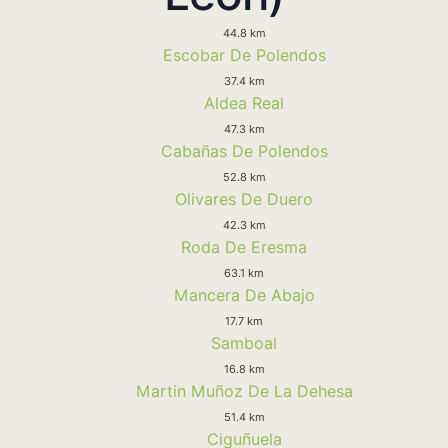
44.8 km
Escobar De Polendos
37.4 km
Aldea Real
47.3 km
Cabañas De Polendos
52.8 km
Olivares De Duero
42.3 km
Roda De Eresma
63.1 km
Mancera De Abajo
17.7 km
Samboal
16.8 km
Martin Muñoz De La Dehesa
51.4 km
Ciguñuela