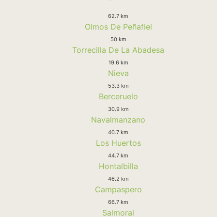
62.7 km
Olmos De Peñafiel
50 km
Torrecilla De La Abadesa
19.6 km
Nieva
53.3 km
Berceruelo
30.9 km
Navalmanzano
40.7 km
Los Huertos
44.7 km
Hontalbilla
46.2 km
Campaspero
66.7 km
Salmoral