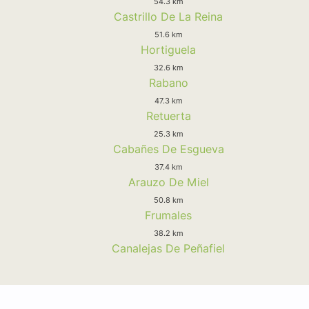
54.3 km
Castrillo De La Reina
51.6 km
Hortiguela
32.6 km
Rabano
47.3 km
Retuerta
25.3 km
Cabañes De Esgueva
37.4 km
Arauzo De Miel
50.8 km
Frumales
38.2 km
Canalejas De Peñafiel