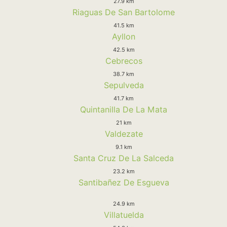
27.9 km
Riaguas De San Bartolome
41.5 km
Ayllon
42.5 km
Cebrecos
38.7 km
Sepulveda
41.7 km
Quintanilla De La Mata
21 km
Valdezate
9.1 km
Santa Cruz De La Salceda
23.2 km
Santibañez De Esgueva
24.9 km
Villatuelda