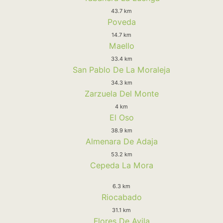
43.7 km
Poveda
14.7 km
Maello
33.4 km
San Pablo De La Moraleja
34.3 km
Zarzuela Del Monte
4 km
El Oso
38.9 km
Almenara De Adaja
53.2 km
Cepeda La Mora
6.3 km
Riocabado
31.1 km
Flores De Avila