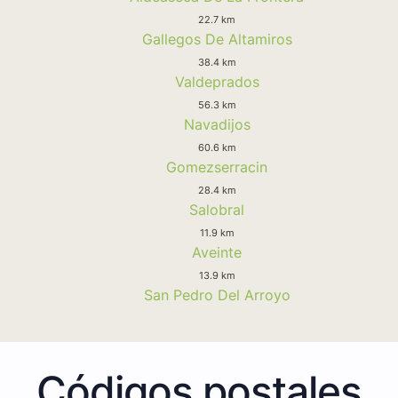
22.7 km
Gallegos De Altamiros
38.4 km
Valdeprados
56.3 km
Navadijos
60.6 km
Gomezserracin
28.4 km
Salobral
11.9 km
Aveinte
13.9 km
San Pedro Del Arroyo
Códigos postales