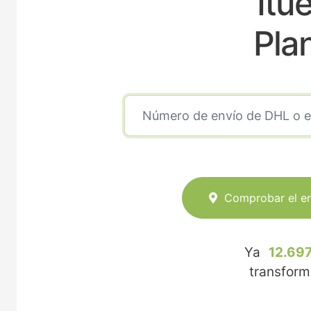
Itu
Pla
Comprobar el e
Ya
12.697
transfor