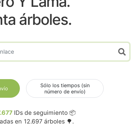
ero Y Lama.
nta árboles.
Sólo los tiempos (sin
nvío
número de envío)
.677
IDs de seguimiento 📦
madas en
12.697
árboles 🌳.