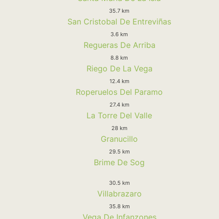
35.7 km
San Cristobal De Entreviñas
3.6 km
Regueras De Arriba
8.8 km
Riego De La Vega
12.4 km
Roperuelos Del Paramo
27.4 km
La Torre Del Valle
28 km
Granucillo
29.5 km
Brime De Sog
30.5 km
Villabrazaro
35.8 km
Vega De Infanzones