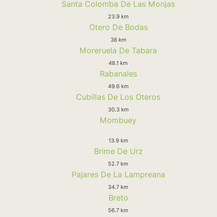
Santa Colomba De Las Monjas
23.9 km
Otero De Bodas
38 km
Moreruela De Tabara
48.1 km
Rabanales
49.6 km
Cubillas De Los Oteros
30.3 km
Mombuey
13.9 km
Brime De Urz
52.7 km
Pajares De La Lampreana
34.7 km
Breto
56.7 km