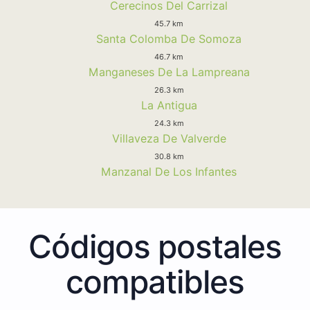
Cerecinos Del Carrizal
45.7 km
Santa Colomba De Somoza
46.7 km
Manganeses De La Lampreana
26.3 km
La Antigua
24.3 km
Villaveza De Valverde
30.8 km
Manzanal De Los Infantes
Códigos postales
compatibles