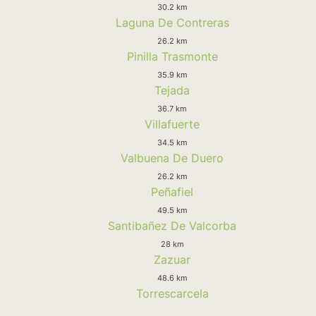
30.2 km
Laguna De Contreras
26.2 km
Pinilla Trasmonte
35.9 km
Tejada
36.7 km
Villafuerte
34.5 km
Valbuena De Duero
26.2 km
Peñafiel
49.5 km
Santibañez De Valcorba
28 km
Zazuar
48.6 km
Torrescarcela