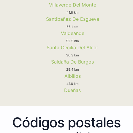
Villaverde Del Monte
41.8 km
Santibañez De Esgueva
56.1 km
Valdeande
52.5 km
Santa Cecilia Del Alcor
36.3 km
Saldaña De Burgos
29.4 km
Albillos
47.8 km
Dueñas
Códigos postales