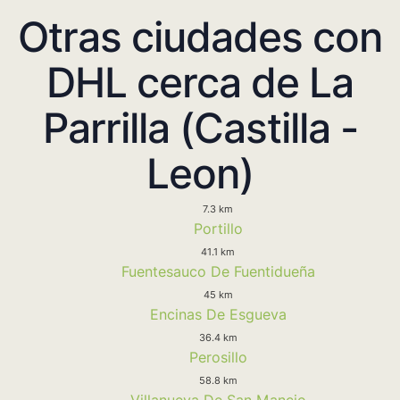
Otras ciudades con
DHL cerca de La
Parrilla (Castilla -
Leon)
7.3 km
Portillo
41.1 km
Fuentesauco De Fuentidueña
45 km
Encinas De Esgueva
36.4 km
Perosillo
58.8 km
Villanueva De San Mancio