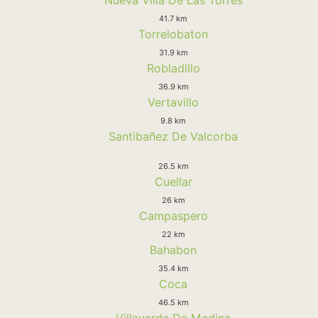
41.7 km
Torrelobaton
31.9 km
Robladillo
36.9 km
Vertavillo
9.8 km
Santibañez De Valcorba
26.5 km
Cuellar
26 km
Campaspero
22 km
Bahabon
35.4 km
Coca
46.5 km
Villaverde De Medina