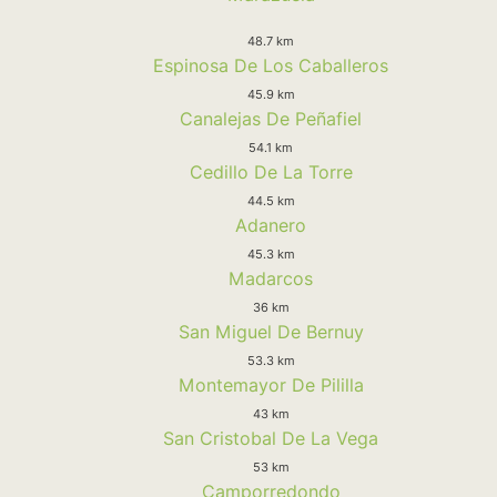
48.7 km
Espinosa De Los Caballeros
45.9 km
Canalejas De Peñafiel
54.1 km
Cedillo De La Torre
44.5 km
Adanero
45.3 km
Madarcos
36 km
San Miguel De Bernuy
53.3 km
Montemayor De Pililla
43 km
San Cristobal De La Vega
53 km
Camporredondo