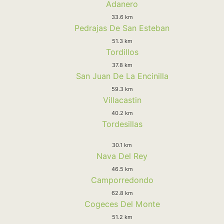
Adanero
33.6 km
Pedrajas De San Esteban
51.3 km
Tordillos
37.8 km
San Juan De La Encinilla
59.3 km
Villacastin
40.2 km
Tordesillas
30.1 km
Nava Del Rey
46.5 km
Camporredondo
62.8 km
Cogeces Del Monte
51.2 km