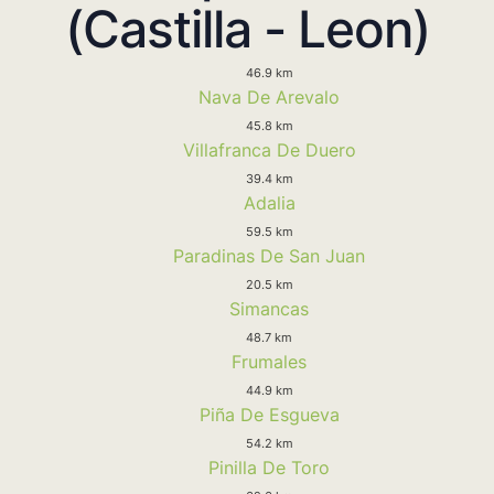
(Castilla - Leon)
46.9 km
Nava De Arevalo
45.8 km
Villafranca De Duero
39.4 km
Adalia
59.5 km
Paradinas De San Juan
20.5 km
Simancas
48.7 km
Frumales
44.9 km
Piña De Esgueva
54.2 km
Pinilla De Toro