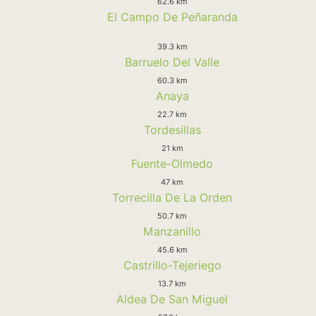
62.6 km
El Campo De Peñaranda
39.3 km
Barruelo Del Valle
60.3 km
Anaya
22.7 km
Tordesillas
21 km
Fuente-Olmedo
47 km
Torrecilla De La Orden
50.7 km
Manzanillo
45.6 km
Castrillo-Tejeriego
13.7 km
Aldea De San Miguel