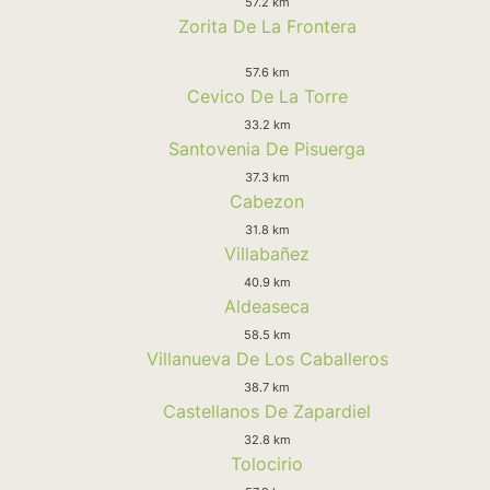
57.2 km
Zorita De La Frontera
57.6 km
Cevico De La Torre
33.2 km
Santovenia De Pisuerga
37.3 km
Cabezon
31.8 km
Villabañez
40.9 km
Aldeaseca
58.5 km
Villanueva De Los Caballeros
38.7 km
Castellanos De Zapardiel
32.8 km
Tolocirio