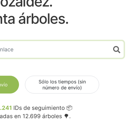
ozaldez.
nta árboles.
Sólo los tiempos (sin
nvío
número de envío)
.241
IDs de seguimiento 📦
madas en
12.699
árboles 🌳.