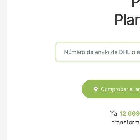
P
Pla
Comprobar el e
Ya
12.699
transfor