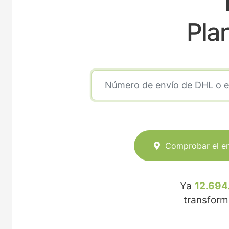
Pla
Comprobar el e
Ya
12.694
transfor