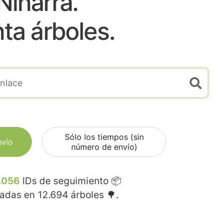
Niharra.
nta árboles.
Sólo los tiempos (sin
nvío
número de envío)
.056
IDs de seguimiento 📦
madas en
12.694
árboles 🌳.