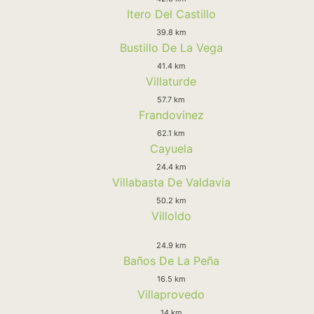
Itero Del Castillo
39.8 km
Bustillo De La Vega
41.4 km
Villaturde
57.7 km
Frandovinez
62.1 km
Cayuela
24.4 km
Villabasta De Valdavia
50.2 km
Villoldo
24.9 km
Baños De La Peña
16.5 km
Villaprovedo
14 km